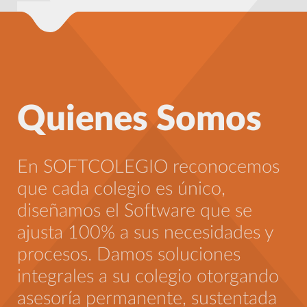
Quienes Somos
En SOFTCOLEGIO reconocemos
En
que cada colegio es único,
pe
diseñamos el Software que se
ca
ajusta 100% a sus necesidades y
in
procesos. Damos soluciones
so
integrales a su colegio otorgando
in
asesoría permanente, sustentada
ca